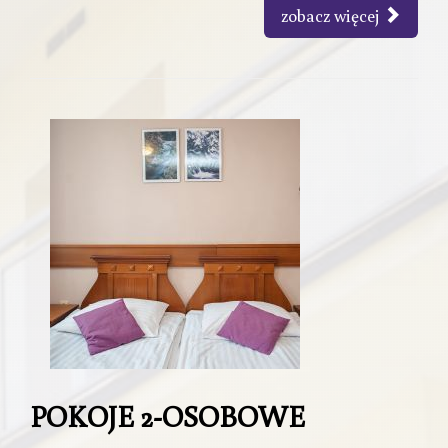
zobacz więcej
POKOJE 2-OSOBOWE