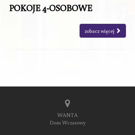
POKOJE 4-OSOBOWE
zobacz więcej
WANTA
Dom Wczasowy