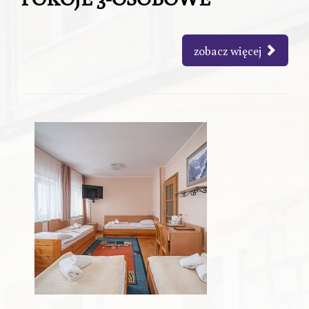
zobacz więcej