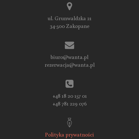
ul. Grunwaldzka 21
34-500 Zakopane
biuro@wanta.pl
rezerwacja@wanta.pl
+48 18 20 157 01
+48 781 229 076
Polityka prywatności