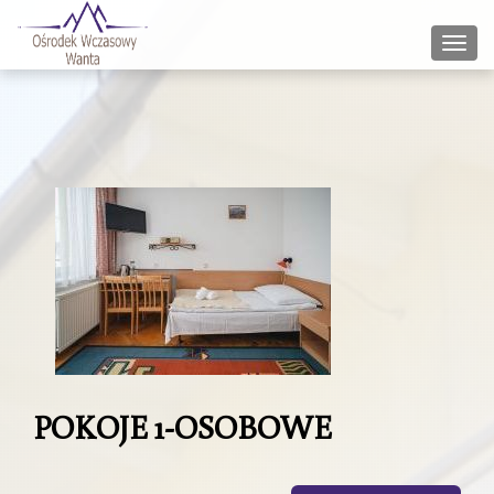
Nawi
POKOJE 1-OSOBOWE